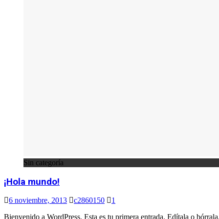
Sin categoría
¡Hola mundo!
6 noviembre, 2013
c2860150
1
Bienvenido a WordPress. Esta es tu primera entrada. Edítala o bórrala